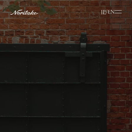
JP
/
EN